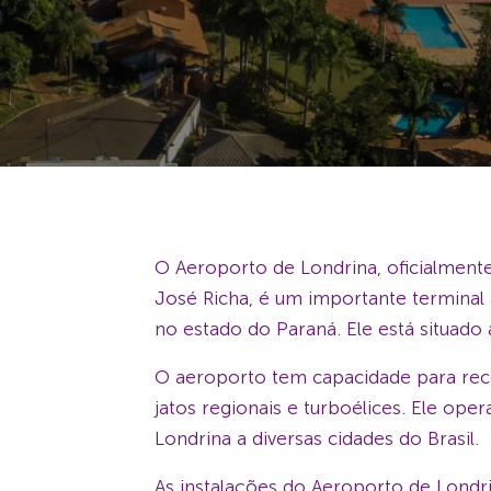
O Aeroporto de Londrina, oficialmen
José Richa, é um importante terminal 
no estado do Paraná. Ele está situado
O aeroporto tem capacidade para re
jatos regionais e turboélices. Ele ope
Londrina a diversas cidades do Brasil.
As instalações do Aeroporto de Londr