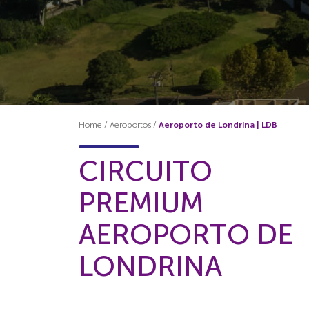
Home
/
Aeroportos
/
Aeroporto de Londrina | LDB
CIRCUITO
PREMIUM
AEROPORTO DE
LONDRINA