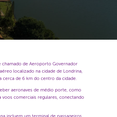
te chamado de Aeroporto Governador
aéreo localizado na cidade de Londrina,
 a cerca de 6 km do centro da cidade.
ceber aeronaves de médio porte, como
ra voos comerciais regulares, conectando
ina incluem um terminal de passageiros