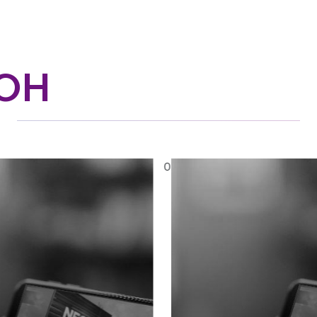
OOH
0