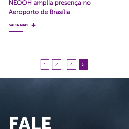
NEOOH amplia presença no
Aeroporto de Brasília
SAIBA MAIS
1
2
…
4
5
FALE