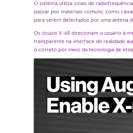
O sistema utiliza sinais de radiofrequênci
passar por materiais comuns, como caixas 
para serem detectados por uma antena d
Os óculos X-AR direcionam o usuário à m
transparente na interface de realidade a
o correto por meio da tecnologia de etiq