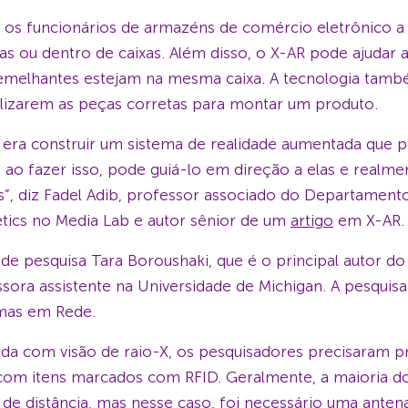
 os funcionários de armazéns de comércio eletrônico 
s ou dentro de caixas. Além disso, o X-AR pode ajudar a 
melhantes estejam na mesma caixa. A tecnologia também
calizarem as peças corretas para montar um produto.
era construir um sistema de realidade aumentada que per
 ao fazer isso, pode guiá-lo em direção a elas e realme
”, diz Fadel Adib, professor associado do Departamento
etics no Media Lab e autor sênior de um
artigo
em X-AR.
de pesquisa Tara Boroushaki, que é o principal autor do
ssora assistente na Universidade de Michigan. A pesqui
mas em Rede.
ada com visão de raio-X, os pesquisadores precisaram 
m itens marcados com RFID. Geralmente, a maioria dos 
s de distância, mas nesse caso, foi necessário uma anten