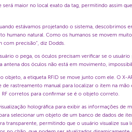
e será maior no local exato da tag, permitindo assim qu
uando estávamos projetando o sistema, descobrimos e
o humano natural. Como os humanos se movem muito, 
em com precisão”, diz Dodds.
suário o pega, os óculos precisam verificar se o usuári
 antena dos óculos não está em movimento, impossibilit
 o objeto, a etiqueta RFID se move junto com ele. O X-
de de rastreamento manual para localizar o item na mão d
de RF corretos para confirmar se é o objeto correto.
isualização holográfica para exibir as informações de m
s para selecionar um objeto de um banco de dados de it
a transparente, permitindo que o usuário visualize sua lo
ssos no chão, que podem ser atualizados dinamicamente 