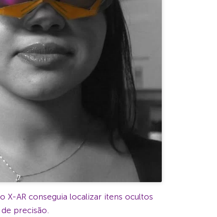
X-AR conseguia localizar itens ocultos
de precisão.