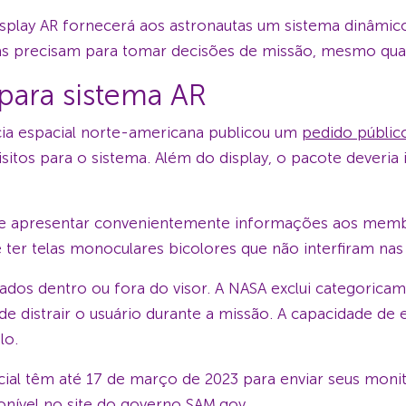
lay AR fornecerá aos astronautas um sistema dinâmico 
tas precisam para tomar decisões de missão, mesmo qua
para sistema AR
ia espacial norte-americana publicou um
pedido públic
itos para o sistema. Além do display, o pacote deveria
e apresentar convenientemente informações aos membr
 ter telas monoculares bicolores que não interfiram nas
os dentro ou fora do visor. A NASA exclui categoricam
ode distrair o usuário durante a missão. A capacidade d
lo.
ial têm até 17 de março de 2023 para enviar seus moni
ponível no
site do governo SAM.gov
.