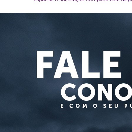
FALE
CONO
E COM O SEU 