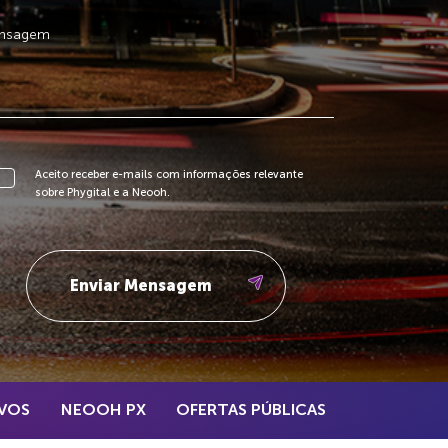
Aceito receber e-mails com informações relevante
sobre Phygital e a Neooh.
VOS
NEOOH PX
OFERTAS PÚBLICAS