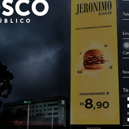
SCO
PÚBLICO
Te