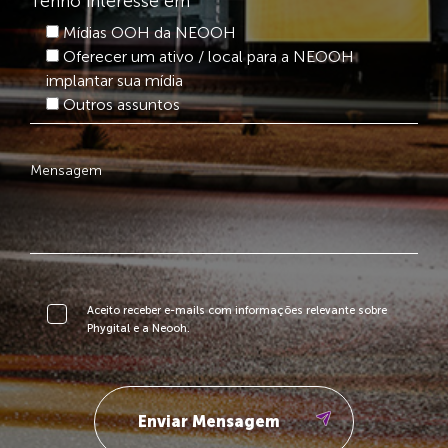
Tenho interesse em
Mídias OOH da NEOOH
Oferecer um ativo / local para a NEOOH
implantar sua mídia
Outros assuntos
Aceito receber e-mails com informações relevante sobre
Phygital e a Neooh.