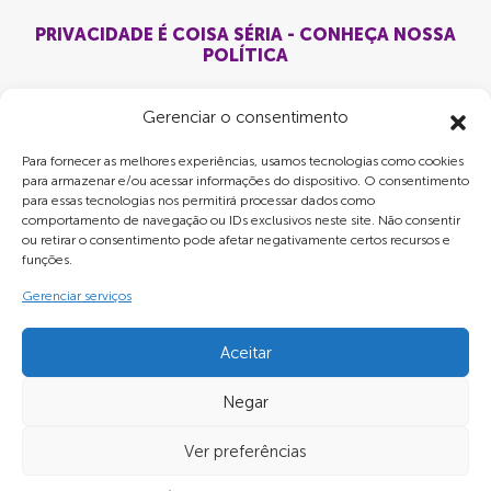
PRIVACIDADE É COISA SÉRIA - CONHEÇA NOSSA
POLÍTICA
Gerenciar o consentimento
Para fornecer as melhores experiências, usamos tecnologias como cookies
para armazenar e/ou acessar informações do dispositivo. O consentimento
para essas tecnologias nos permitirá processar dados como
comportamento de navegação ou IDs exclusivos neste site. Não consentir
ou retirar o consentimento pode afetar negativamente certos recursos e
funções.
Gerenciar serviços
Aceitar
Negar
LRC MIDIA OUT OF HOME LTDA - CNPJ:
Ver preferências
14.707.203/0001-27