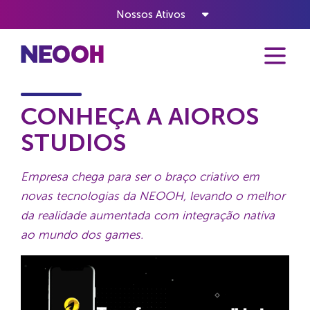
Nossos Ativos
Home
Notícias
Conheça a Aioros Studios
CONHEÇA A AIOROS
STUDIOS
Empresa chega para ser o braço criativo em
novas tecnologias da NEOOH, levando o melhor
da realidade aumentada com integração nativa
ao mundo dos games.