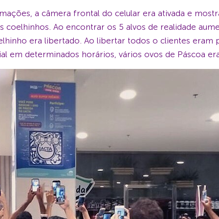
imações, a câmera frontal do celular era ativada e most
os coelhinhos. Ao encontrar os 5 alvos de realidade aum
lhinho era libertado. Ao libertar todos o clientes er
al em determinados horários, vários ovos de Páscoa era