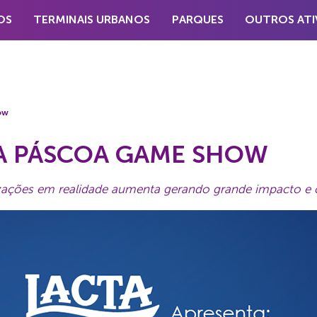
OS
TERMINAIS URBANOS
PARQUES
OUTROS ATI
ow
TA PÁSCOA GAME SHOW
zações em realidade aumenta gerando grande impacto e 