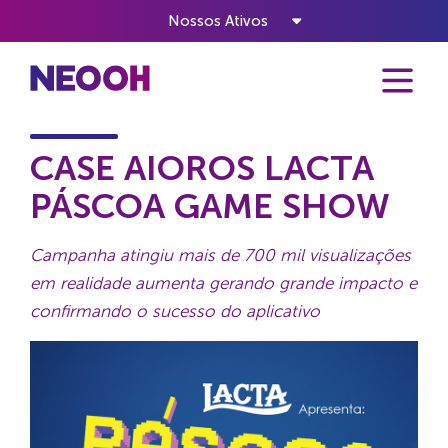
Nossos Ativos
Home
Notícias
Case Aioros Lacta Páscoa Game Show
CASE AIOROS LACTA
PÁSCOA GAME SHOW
Campanha atingiu mais de 700 mil visualizações
em realidade aumenta gerando grande impacto e
confirmando o sucesso do aplicativo