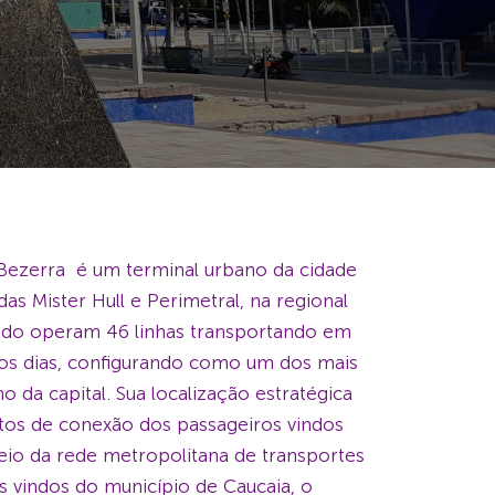
Bezerra é um terminal urbano da cidade
das Mister Hull e Perimetral, na regional
 todo operam 46 linhas transportando em
 os dias, configurando como um dos mais
o da capital.
Sua localização estratégica
ntos de conexão dos passageiros vindos
eio da rede metropolitana de transportes
os vindos do município de Caucaia, o