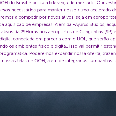
OOH do Brasil e busca a liderança de mercado. O inves
cursos necessários para manter nosso ritmo acelerado d
aremos a competir por novos ativos, seja em aeroportos,
 da aquisição de empresas. Além da -Ayurus Studios, adq
os ativos da 29Horas nos aeroportos de Congonhas (SP)
digital conectada em parceria com o UOL, que serão a
ndo os ambientes físico e digital. Isso vai permitir e
 programática. Poderemos expandir nossa oferta, trazen
s nossas telas de OOH, além de integrar as campanhas co