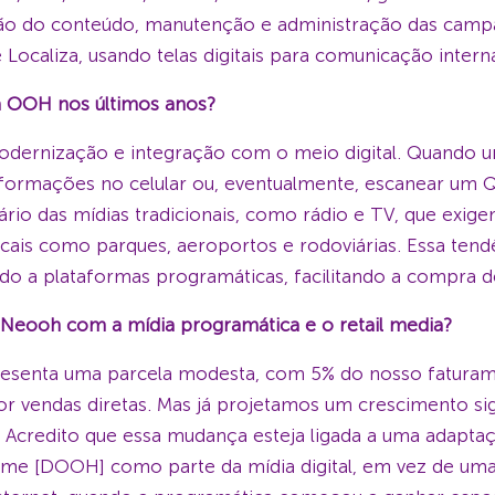
ração do conteúdo, manutenção e administração das camp
Localiza, usando telas digitais para comunicação intern
ia OOH nos últimos anos?
modernização e integração com o meio digital. Quando 
 informações no celular ou, eventualmente, escanear 
rário das mídias tradicionais, como rádio e TV, que exige
cais como parques, aeroportos e rodoviárias. Essa tendê
ndo a plataformas programáticas, facilitando a compra d
eooh com a mídia programática e o retail media?
resenta uma parcela modesta, com 5% do nosso faturam
r vendas diretas. Mas já projetamos um crescimento sig
 Acredito que essa mudança esteja ligada a uma adaptaçã
me [DOOH] como parte da mídia digital, em vez de uma m