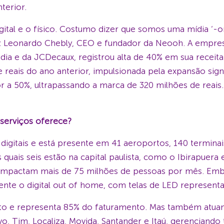
terior.
tal e o físico. Costumo dizer que somos uma mídia ‘-onl
diz Leonardo Chebly, CEO e fundador da Neooh. A empres
dia e da JCDecaux, registrou alta de 40% em sua receit
reais do ano anterior, impulsionada pela expansão sign
r a 50%, ultrapassando a marca de 320 milhões de reais
 serviços oferece?
igitais e está presente em 41 aeroportos, 140 terminais
quais seis estão na capital paulista, como o Ibirapuera
os impactam mais de 75 milhões de pessoas por mês. E
nte o digital out of home, com telas de LED represent
to e representa 85% do faturamento. Mas também atuam
, Tim, Localiza, Movida, Santander e Itaú, gerenciando to