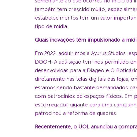
semelhante ao que ocorreu no início da i
também tem crescido muito, especialmen
estabelecimentos tem um valor importante
tipo de mídia.
Quais inovações têm impulsionado a míd
Em 2022, adquirimos a Ayurus Studios, es
DOOH. A aquisição tem nos permitido ent
desenvolvidas para a Diageo e O Boticári
diretamente nas telas digitais das lojas,
estamos sendo bastante demandados para
com patrocínios de espaços físicos. Em 
escorregador gigante para uma campanha 
patrocinou a reforma de quadras.
Recentemente, o UOL anunciou a compra