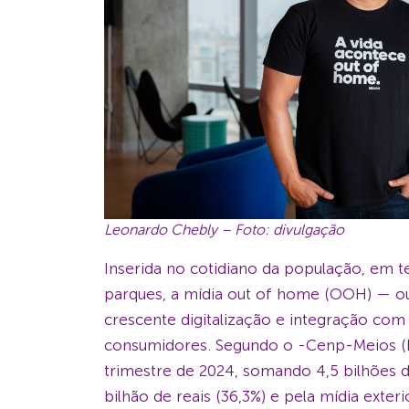
Leonardo Chebly – Foto: divulgação
Inserida no cotidiano da população, em t
parques, a mídia out of home (OOH) — ou
crescente digitalização e integração co
consumidores. Segundo o -Cenp-Meios (Fó
trimestre de 2024, somando 4,5 bilhões de
bilhão de reais (36,3%) e pela mídia exter