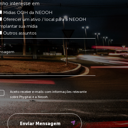
nho interesse em
Mídias OOH da NEOOH
Oferecer um ativo / local para a NEOOH
implantar sua mídia
Outros assuntos
Aceito receber e-mails com informações relevante
sobre Phygital e a Neooh.