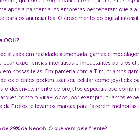
nternet, quando a programática começou a ganhar espaço 
te após a pandemia. As empresas perceberam que a audi
 para os anunciantes. O crescimento do digital intensi
ia OOH?
pecializada em realidade aumentada, games e modelagem
regar experiências interativas e impactantes para os 
o em nossas telas. Em parceria com a Tim, criamos game
 onde os clientes podem usar seu celular como joysticks p
 o desenvolvimento de projetos especiais que combin
parques como o Villa-Lobos, por exemplo, criamos exper
da Protex, e levamos marcas para fazerem melhorias na
 de 29% da Neooh. O que vem pela frente?