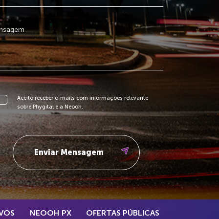
Aceito receber e-mails com informações relevante
sobre Phygital e a Neooh.
VOS
NEOOH PX
OFERTAS PÚBLICAS