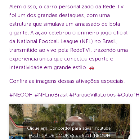
Além disso, o carro personalizado da Rede TV
foi um dos grandes destaques, com uma
estrutura que simulava um amassado de bola
gigante. A ação celebrou o primeiro jogo oficial
da National Football League (NFL) no Brasil,
transmitido ao vivo pela RedeTV!, trazendo uma
experiência única que conectou esporte e
interatividade em grande estilo.
Confira as imagens dessas ativações especiais.
#NEOOH
#NFLnoBrasil
#ParqueVillaLobos
#Outof
Clique em 'Concordo' para ativar Youtube
POLÍTICA DE COOKIES &#8211; NEOOH