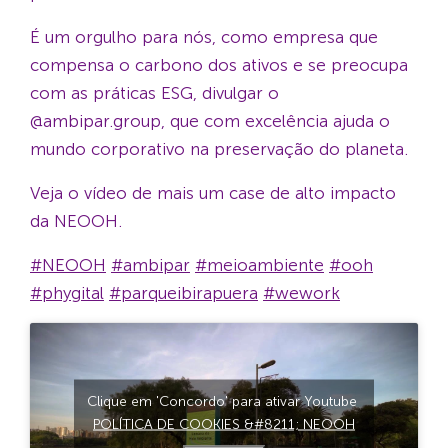
É um orgulho para nós, como empresa que
compensa o carbono dos ativos e se preocupa
com as práticas ESG, divulgar o
@ambipar.group, que com excelência ajuda o
mundo corporativo na preservação do planeta.
Veja o vídeo de mais um case de alto impacto
da NEOOH.
#NEOOH
#ambipar
#meioambiente
#ooh
#phygital
#parqueibirapuera
#wework
Clique em 'Concordo' para ativar Youtube
POLÍTICA DE COOKIES &#8211; NEOOH